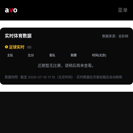
a
v
o
菜单
实时体育数据
数据来源：足彩网
⚽ 足球实时
(0)
主队
比分
客队
联赛
时间(北京)
近期暂无比赛，请稍后再来查看。
数据快照 · 截至 2026-07-19 17:15（北京时间）· 实时数据在页面加载后自动刷新